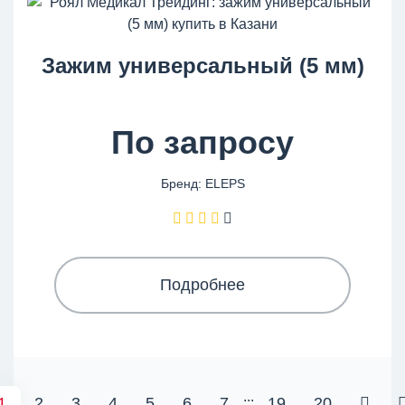
Зажим универсальный (5 мм)
По запросу
Бренд: ELEPS
Подробнее
...
1
2
3
4
5
6
7
19
20