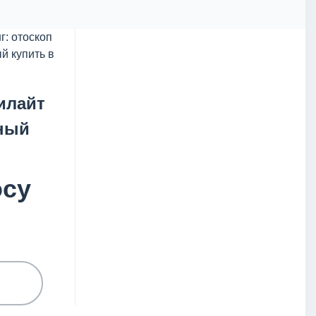
илайт
ный
осу