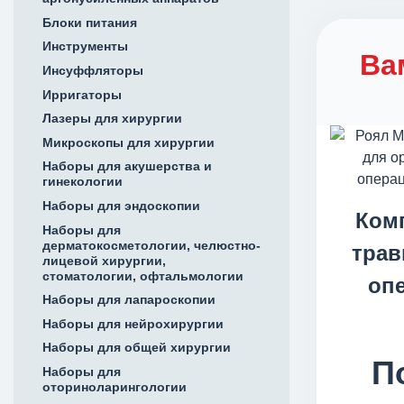
Блоки питания
Инструменты
Ва
Инсуффляторы
Ирригаторы
Лазеры для хирургии
Микроскопы для хирургии
Наборы для акушерства и
гинекологии
Наборы для эндоскопии
Комп
Наборы для
дерматокосметологии, челюстно-
трав
лицевой хирургии,
стоматологии, офтальмологии
опе
Наборы для лапароскопии
Наборы для нейрохирургии
Наборы для общей хирургии
П
Наборы для
оториноларингологии