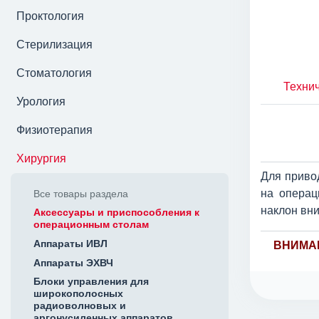
Проктология
Стерилизация
Стоматология
Технич
Урология
Физиотерапия
Хирургия
Для приво
на операц
Все товары раздела
наклон вни
Аксессуары и приспособления к
операционным столам
Аппараты ИВЛ
ВНИМАН
Аппараты ЭХВЧ
Блоки управления для
широкополосных
радиоволновых и
аргонусиленных аппаратов