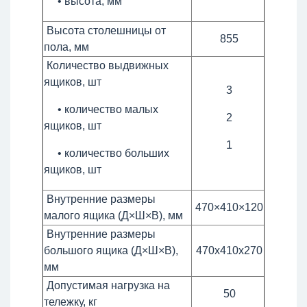
• высота, мм
Высота столешницы от
855
пола, мм
Количество выдвижных
ящиков, шт
3
• количество малых
2
ящиков, шт
1
• количество больших
ящиков, шт
Внутренние размеры
470×410×120
малого ящика (Д×Ш×В), мм
Внутренние размеры
большого ящика (Д×Ш×В),
470х410х270
мм
Допустимая нагрузка на
50
тележку, кг